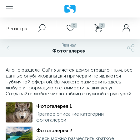
Главное меню
Регистраторы
0
0
Регистраторы
Парковка
Мультимедия
Поддержка
Главная
Бизнес
Парковка
Фотогалерея
Анонс раздела. Сайт является демонстрационным, все
Мультимедия
данные опубликованы для примера и не являются
публичной офертой. Вы можете разместить здесь
любую информацию о стоимости ваших услуг.
Создавайте любое число таблиц с нужной структурой.
Поддержка
Фотогалерея 1
Краткое описание категории
Бизнес
фотогалереи
Фотогалерея 2
Здесь можно разместить краткое